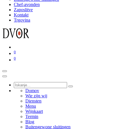
Chef-avonden
Zaposlitve
Kontakt
Trgovina
0
0
Domov
Wie zijn wij
Diensten
Menu
Wijnkaart
Termin
Blog
Buitengewone sluitingen