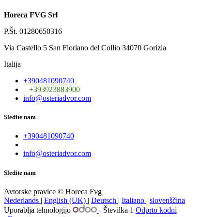
Horeca FVG Srl
P.Št. 01280650316
Via Castello 5 San Floriano del Collio 34070 Gorizia
Italija
+390481090740
+393923883900
info@osteriadvor.com
Sledite nam
+390481090740
info@osteriadvor.com
Sledite nam
Avtorske pravice © Horeca Fvg
Nederlands
|
English (UK)
|
Deutsch
|
Italiano
|
slovenščina
Uporablja tehnologijo
- Številka 1
Odprto kodni