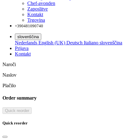
Chef-avonden
Zaposlitve
Kontakt
Trgovina
+390481090740
slovenščina
Nederlands
English (UK)
Deutsch
Italiano
slovenščina
Prijava
Kontakt
Naroči
Naslov
Plačilo
Order summary
Quick reorder
Quick reorder