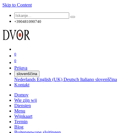
Skip to Content
+390481090740
0
0
Prijava
slovenščina
Nederlands
English (UK)
Deutsch
Italiano
slovenščina
Kontakt
Domov
Wie zijn wij
Diensten
Menu
Wijnkaart
Termin
Blog
Buitengewone sluitingen