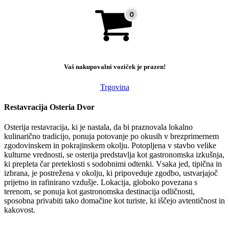
Vaš nakupovalni voziček je prazen!
Trgovina
Restavracija Osteria Dvor
Osterija restavracija, ki je nastala, da bi praznovala lokalno
kulinarično tradicijo, ponuja potovanje po okusih v brezprimernem
zgodovinskem in pokrajinskem okolju. Potopljena v stavbo velike
kulturne vrednosti, se osterija predstavlja kot gastronomska izkušnja,
ki prepleta čar preteklosti s sodobnimi odtenki. Vsaka jed, tipična in
izbrana, je postrežena v okolju, ki pripoveduje zgodbo, ustvarjajoč
prijetno in rafinirano vzdušje. Lokacija, globoko povezana s
terenom, se ponuja kot gastronomska destinacija odličnosti,
sposobna privabiti tako domačine kot turiste, ki iščejo avtentičnost in
kakovost.